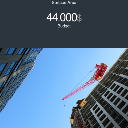
Surface Area
44
000
.
$
Budget