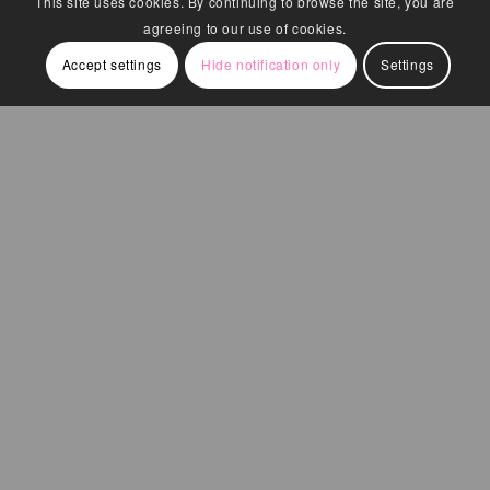
This site uses cookies. By continuing to browse the site, you are
agreeing to our use of cookies.
Accept settings
Hide notification only
Settings
Hotel Lobby
Donec quam felis, ultricies nec, pellentesque eu,
pretium quis, sem. Nulla consequat massa quis
enim. Lorem ipsum dolor sit amet, consectetuer
adipiscing elit. Aenean commodo ligula eget dolor.
Aenean massa. Cum sociis natoque penatibus et
magnis dis parturient montes, nascetur ridiculus
mus.